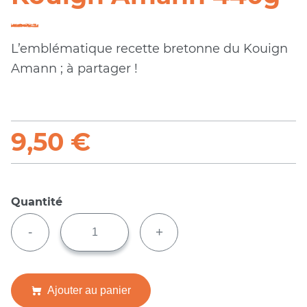
L’emblématique recette bretonne du Kouign
Amann ; à partager !
9,50
€
Quantité
quantité
de
-
+
Kouign
Amann
440g
Ajouter au panier