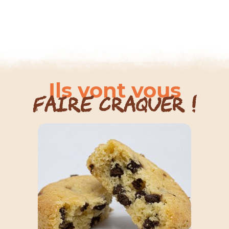
Ils vont vous
faire craquer !
Choix
des
options