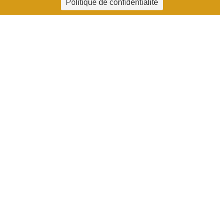
Politique de confidentialité
Palets nature
A partir de:
5,40
€
Ajouter
au
panier