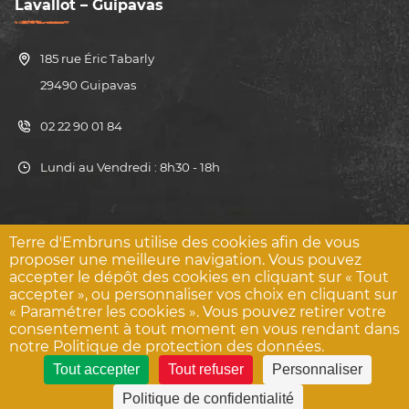
Lavallot – Guipavas
185 rue Éric Tabarly
29490 Guipavas
02 22 90 01 84
Lundi au Vendredi : 8h30 - 18h
Terre d'Embruns utilise des cookies afin de vous
proposer une meilleure navigation. Vous pouvez
© Terre d’Embruns 2022
accepter le dépôt des cookies en cliquant sur « Tout
Mentions légales et politique de confidentialité
accepter », ou personnaliser vos choix en cliquant sur
« Paramétrer les cookies ». Vous pouvez retirer votre
Contact
consentement à tout moment en vous rendant dans
notre Politique de protection des données.
Tout accepter
Tout refuser
Personnaliser
Politique de confidentialité