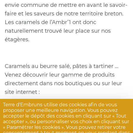
envie commune de mettre en avant le savoir-
faire et les saveurs de notre territoire breton.
Les caramels de l’Ambr’1 ont donc
naturellement trouvé leur place sur nos
étagères.
Caramels au beurre salé, pâtes à tartiner …
Venez découvrir leur gamme de produits
directement dans nos boutiques ou sur leur
site internet :
Terre d'Embruns utilise des cookies afin de vous
proposer une meilleure navigation. Vous pouvez
accepter le dépôt des cookies en cliquant sur « Tout
accepter », ou personnaliser vos choix en cliquant sur
www.lambr1.com
« Paramétrer les cookies ». Vous pouvez retirer votre
consentement à tout moment en vous rendant dans